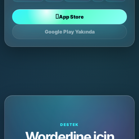

App Store
Google Play Yakında
DESTEK
Worderline için